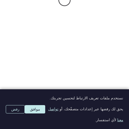
أرسل
نستخدم ملفات تعريف الارتباط لتحسين تجربتك.
ألوان © ٢٠٢٠
يحق لك رفضها عبر إعدادات متصفّحك، أو
تواصل
موافق
رفض
powered by:
thequarter8
معنا
لأي استفسار.