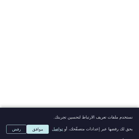
من ضيعة لضيعة
نستخدم ملفات تعريف الارتباط لتحسين تجربتك.
ألوان © ٢٠٢٠
يحق لك رفضها عبر إعدادات متصفّحك، أو
تواصل
موافق
رفض
powered by:
thequarter8