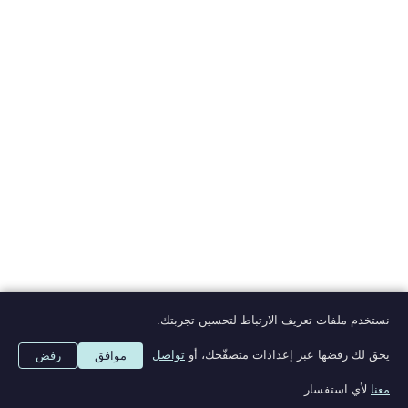
أبو جوزف وإم أحمد
نستخدم ملفات تعريف الارتباط لتحسين تجربتك.
ألوان © ٢٠٢٠
يحق لك رفضها عبر إعدادات متصفّحك، أو
تواصل
موافق
رفض
powered by:
thequarter8
معنا
لأي استفسار.